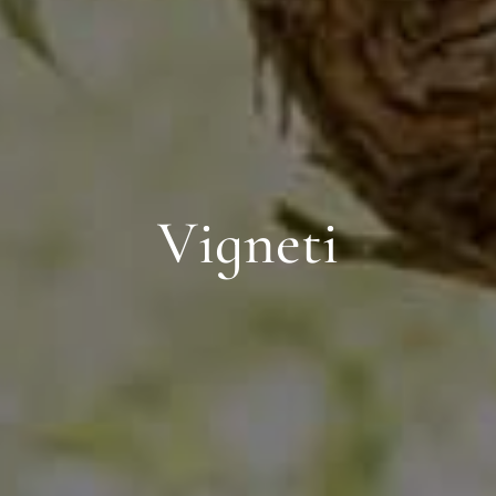
V
i
g
n
e
t
i