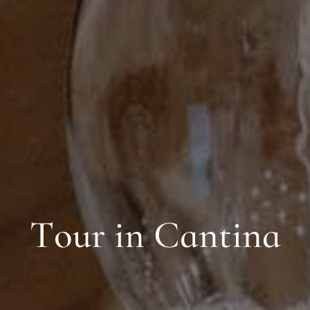
T
o
u
r
i
n
C
a
n
t
i
n
a