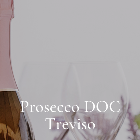
P
r
o
s
e
c
c
o
D
O
C
T
r
e
v
i
s
o