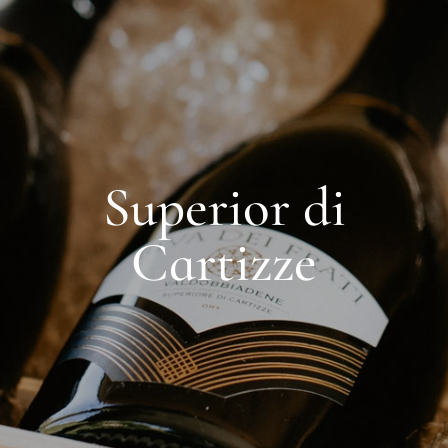
S
u
p
e
r
i
o
r
d
i
C
a
r
t
i
z
z
e